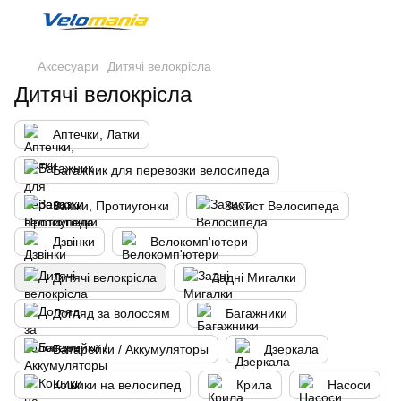
Аксесуари
Дитячі велокрісла
Дитячі велокрісла
Аптечки, Латки
Багажник для перевозки велосипеда
Замки, Протиугонки
Захист Велосипеда
Дзвінки
Велокомп'ютери
Дитячі велокрісла
Задні Мигалки
Догляд за волоссям
Багажники
Батарейки / Аккумуляторы
Дзеркала
Кошики на велосипед
Крила
Насоси