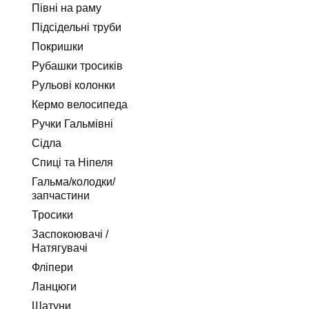
Півні на раму
Підсідельні труби
Покришки
Рубашки тросиків
Рульові колонки
Кермо велосипеда
Ручки Гальмівні
Сідла
Спиці та Ніпеля
Гальма/колодки/
запчастини
Тросики
Заспокоювачі /
Натягувачі
Фліпери
Ланцюги
Шатуни