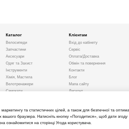
Каталог
Клієнтам
Велосипеди
Вхід до кабінету
Запчастини
Сервіс
Аксесуари
Оплата/Доставка
Одяг та Захист
Обмін та повернення
Інструменти
Контакти
Хімія, Мастила
Блог
Велотренажери
Мапа сайту
Самокати
Дисконт
Подарунки
Ми в соцмережах
 маркетингу та статистичних цілей, а також для безпечної та оптим
х вашого браузера. Натисніть кнопку «Погодитися», щоб дати згоду
жна ознайомитися на сторінці
Угода користувача
.