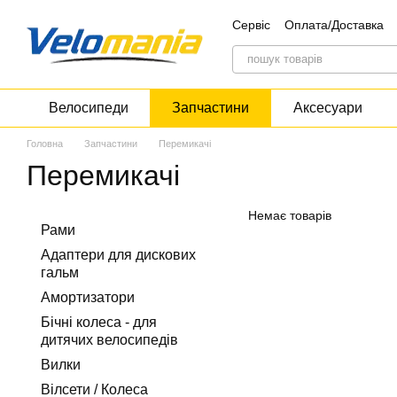
Перейти до основного контенту
Сервіс
Оплата/Доставка
Контакти
Блог
Дискон
Велосипеди
Запчастини
Аксесуари
Головна
Запчастини
Перемикачі
Перемикачі
Немає товарів
Рами
Адаптери для дискових
гальм
Амортизатори
Бічні колеса - для
дитячих велосипедів
Вилки
Вілсети / Колеса