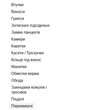
Втулки
Виноси
Грипси
Затискачі підсідельні
Замки ланцюгів
Камери
Каретки
Касети / Тріскачки
Кільця під винос
Манетки
Обмотки керма
Обода
Закінцівки кожухів і
тросиків
Педалі
Перемикачі