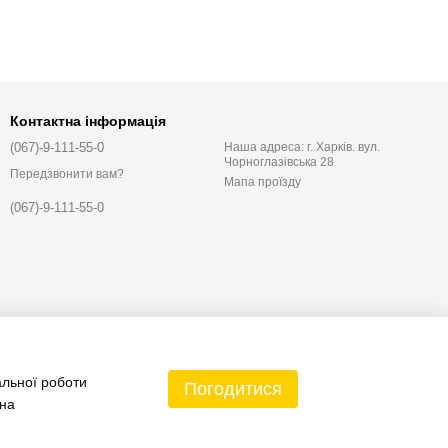
Контактна інформація
(067)-9-111-55-0
Наша адреса: г. Харків. вул.
Чорноглазівська 28
Передзвонити вам?
Мапа проїзду
(067)-9-111-55-0
альної роботи
Погодитися
 на