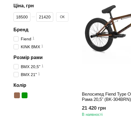
Ціна, грн
Від Ціна, грн
До Ціна, грн
ОК
Бренд
1
Fiend
1
KINK BMX
Розмір рами
1
BMX 20,5"
1
BMX 21"
Колір
Велосипед Fiend Type 
Рама 20,5" (BK-304BRN)
21 420 грн
В наявності