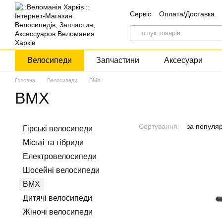
Перейти до основного контенту
Сервіс
Оплата/Доставка
Контакти
Блог
Дискон
Велосипеди
Запчастини
Аксесуари
Головна
Велосипеди
BMX
BMX
Сортування:
за популя
Гірські велосипеди
Міські та гібриди
Електровелосипеди
Шосейні велосипеди
BMX
Дитячі велосипеди
Жіночі велосипеди