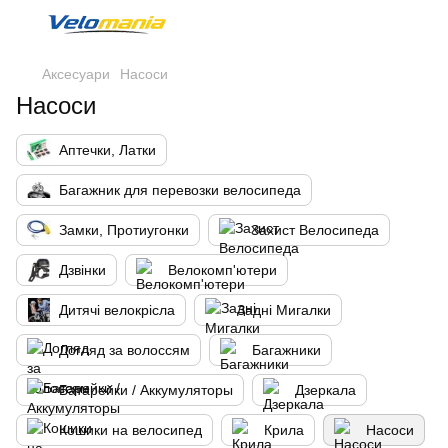
Аксесуари
Насоси
Насоси
Аптечки, Латки
Багажник для перевозки велосипеда
Замки, Протиугонки
Захист Велосипеда
Дзвінки
Велокомп'ютери
Дитячі велокрісла
Задні Мигалки
Догляд за волоссям
Багажники
Батарейки / Аккумуляторы
Дзеркала
Кошики на велосипед
Крила
Насоси