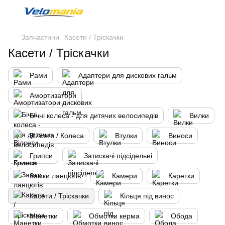
Запчастини
Касети / Тріскачки
Касети / Тріскачки
Рами
Адаптери для дискових гальм
Амортизатори
Бічні колеса - для дитячих велосипедів
Вилки
Вілсети / Колеса
Втулки
Виноси
Грипси
Затискачі підсідельні
Замки ланцюгів
Камери
Каретки
Касети / Тріскачки
Кільця під винос
Манетки
Обмотки керма
Обода