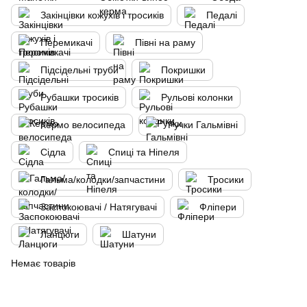
Закінцівки кожухів і тросиків
Педалі
Перемикачі
Півні на раму
Підсідельні труби
Покришки
Рубашки тросиків
Рульові колонки
Кермо велосипеда
Ручки Гальмівні
Сідла
Спиці та Ніпеля
Гальма/колодки/запчастини
Тросики
Заспокоювачі / Натягувачі
Фліпери
Ланцюги
Шатуни
Немає товарів