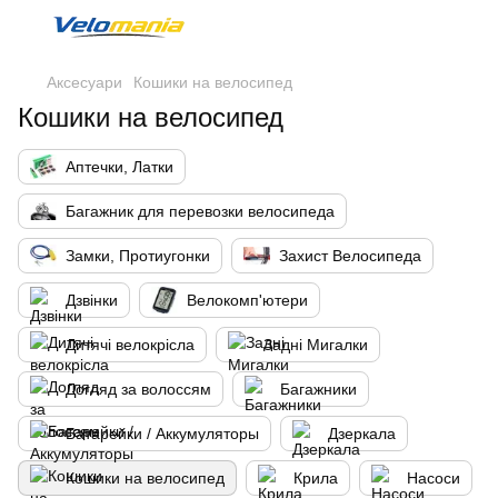
Аксесуари
Кошики на велосипед
Кошики на велосипед
Аптечки, Латки
Багажник для перевозки велосипеда
Замки, Протиугонки
Захист Велосипеда
Дзвінки
Велокомп'ютери
Дитячі велокрісла
Задні Мигалки
Догляд за волоссям
Багажники
Батарейки / Аккумуляторы
Дзеркала
Кошики на велосипед
Крила
Насоси