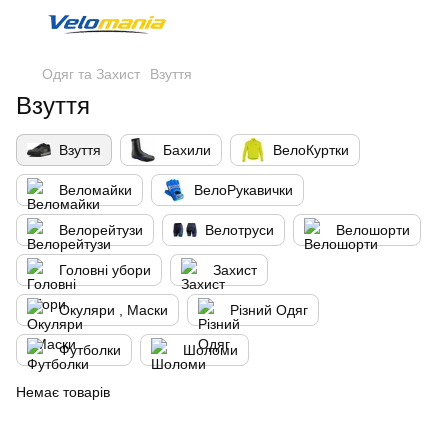
Одяг та Захист
Взуття
Взуття
Взуття
Бахили
ВелоКуртки
Веломайки
ВелоРукавички
Велорейтузи
Велотруси
Велошорти
Головні убори
Захист
Окуляри , Маски
Різний Одяг
Футболки
Шоломи
Немає товарів