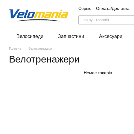
Перейти до основного контенту
Сервіс
Оплата/Доставка
Контакти
Блог
Дискон
Велосипеди
Запчастини
Аксесуари
Головна
Велотренажери
Велотренажери
Немає товарів