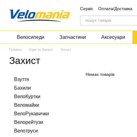
Перейти до основного контенту
Сервіс
Оплата/Доставка
Контакти
Блог
Дискон
Велосипеди
Запчастини
Аксесуари
Головна
Одяг та Захист
Захист
Захист
Немає товарів
Взуття
Бахили
ВелоКуртки
Веломайки
ВелоРукавички
Велорейтузи
Велотруси