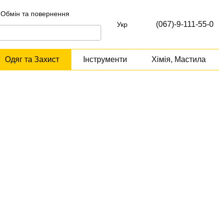
Обмін та повернення
т
(067)-9-111-55-0
Укр
Одяг та Захист
Інструменти
Хімія, Мастила