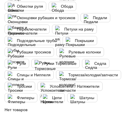
Обмотки руля
Обода
Оконцовки рубашек и тросиков
Педали
Переключатели
Петухи на раму
Подседельные трубы
Покрышки
Рубашки тросиков
Рулевые колонки
Рули
Ручки Тормозные
Седла
Спицы и Ниппеля
Тормоза/колодки/запчасти
Тросики
Успокоители / Натяжители
Флиперы
Цепи
Шатуны
Нет товаров