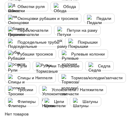
Обмотки руля
Обода
Оконцовки рубашек и тросиков
Педали
Переключатели
Петухи на раму
Подседельные трубы
Покрышки
Рубашки тросиков
Рулевые колонки
Рули
Ручки Тормозные
Седла
Спицы и Ниппеля
Тормоза/колодки/запчасти
Тросики
Успокоители / Натяжители
Флиперы
Цепи
Шатуны
Нет товаров