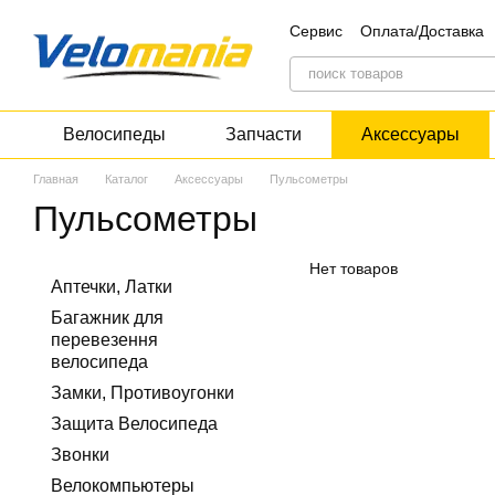
Перейти к основному контенту
Сервис
Оплата/Доставка
Блог
Дисконт
Велосипеды
Запчасти
Аксессуары
Главная
Каталог
Аксессуары
Пульсометры
Пульсометры
Нет товаров
Аптечки, Латки
Багажник для
перевезення
велосипеда
Замки, Противоугонки
Защита Велосипеда
Звонки
Велокомпьютеры