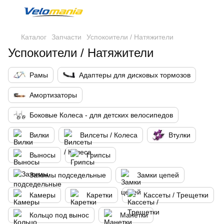
Каталог
Запчасти
Успокоители / Натяжители
Успокоители / Натяжители
Рамы
Адаптеры для дисковых тормозов
Амортизаторы
Боковые Колеса - для детских велосипедов
Вилки
Вилсеты / Колеса
Втулки
Выносы
Грипсы
Зажимы подседельные
Замки цепей
Камеры
Каретки
Кассеты / Трещетки
Кольцо под вынос
Манетки