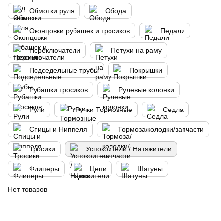
Обмотки руля
Обода
Оконцовки рубашек и тросиков
Педали
Переключатели
Петухи на раму
Подседельные трубы
Покрышки
Рубашки тросиков
Рулевые колонки
Рули
Ручки Тормозные
Седла
Спицы и Ниппеля
Тормоза/колодки/запчасти
Тросики
Успокоители / Натяжители
Флиперы
Цепи
Шатуны
Нет товаров