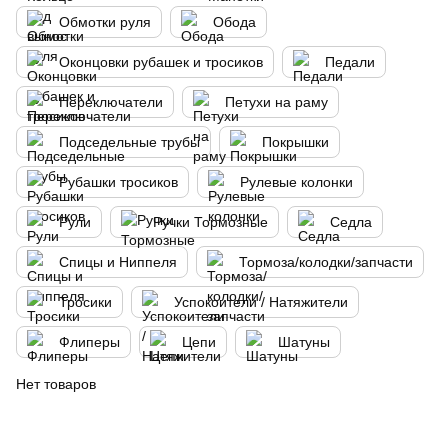
Обмотки руля
Обода
Оконцовки рубашек и тросиков
Педали
Переключатели
Петухи на раму
Подседельные трубы
Покрышки
Рубашки тросиков
Рулевые колонки
Рули
Ручки Тормозные
Седла
Спицы и Ниппеля
Тормоза/колодки/запчасти
Тросики
Успокоители / Натяжители
Флиперы
Цепи
Шатуны
Нет товаров