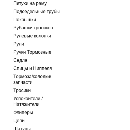
Петухи на раму
Подседельные трубы
Покрышки
Рубашки тросиков
Рулевые колонки
Рули
Ручки Тормозные
Седла
Спицы и Ниппеля
Тормоза/колодки/
запчасти
Тросики
Успокоители /
Натяжители
Флиперы
Цепи
Шатуны