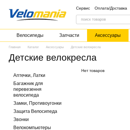
Перейти к основному контенту
Сервис
Оплата/Доставка
Блог
Дисконт
Велосипеды
Запчасти
Аксессуары
Главная
Каталог
Аксессуары
Детские велокресла
Детские велокресла
Нет товаров
Аптечки, Латки
Багажник для
перевезення
велосипеда
Замки, Противоугонки
Защита Велосипеда
Звонки
Велокомпьютеры